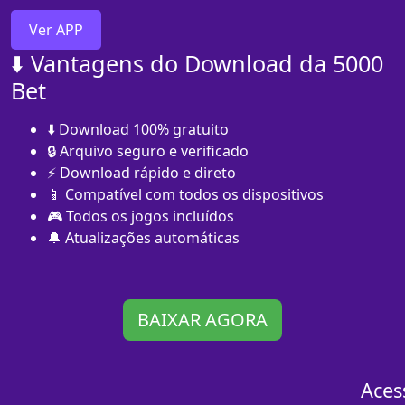
Ver APP
⬇️ Vantagens do Download da 5000
Bet
⬇️ Download 100% gratuito
🔒 Arquivo seguro e verificado
⚡ Download rápido e direto
📱 Compatível com todos os dispositivos
🎮 Todos os jogos incluídos
🔔 Atualizações automáticas
BAIXAR AGORA
Aces