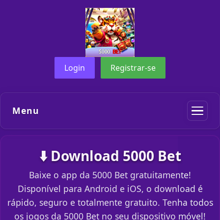
Login
Registrar-se
Menu
⬇️ Download 5000 Bet
Baixe o app da 5000 Bet gratuitamente!
Disponível para Android e iOS, o download é
rápido, seguro e totalmente gratuito. Tenha todos
os jogos da 5000 Bet no seu dispositivo móvel!