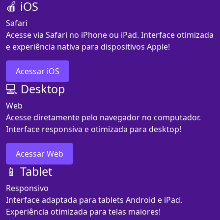
🍎 iOS
Safari
Acesse via Safari no iPhone ou iPad. Interface otimizada
e experiência nativa para dispositivos Apple!
Acessar iOS
💻 Desktop
Web
Acesse diretamente pelo navegador no computador.
Interface responsiva e otimizada para desktop!
Acessar Web
📱 Tablet
Responsivo
Interface adaptada para tablets Android e iPad.
Experiência otimizada para telas maiores!