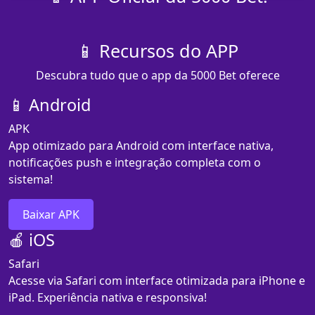
📱 Recursos do APP
Descubra tudo que o app da 5000 Bet oferece
📱 Android
APK
App otimizado para Android com interface nativa,
notificações push e integração completa com o
sistema!
Baixar APK
🍎 iOS
Safari
Acesse via Safari com interface otimizada para iPhone e
iPad. Experiência nativa e responsiva!