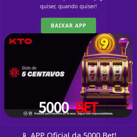
quiser, quando quiser!
BAIXAR APP
📱 APP Oficial da 5000 Bet!