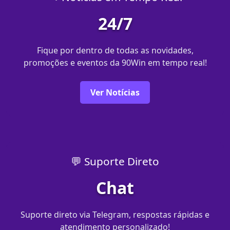
24/7
Fique por dentro de todas as novidades,
promoções e eventos da 90Win em tempo real!
Ver Notícias
💬 Suporte Direto
Chat
Suporte direto via Telegram, respostas rápidas e
atendimento personalizado!