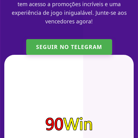
tem acesso a promoções incríveis e uma
experiência de jogo inigualável. Junte-se aos
vencedores agora!
SEGUIR NO TELEGRAM