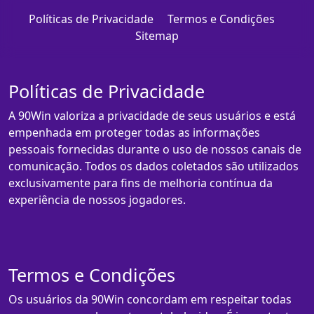
Políticas de Privacidade
Termos e Condições
Sitemap
Políticas de Privacidade
A 90Win valoriza a privacidade de seus usuários e está
empenhada em proteger todas as informações
pessoais fornecidas durante o uso de nossos canais de
comunicação. Todos os dados coletados são utilizados
exclusivamente para fins de melhoria contínua da
experiência de nossos jogadores.
Termos e Condições
Os usuários da 90Win concordam em respeitar todas