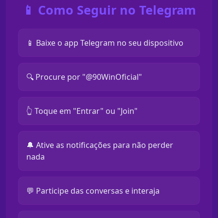
📱 Como Seguir no Telegram
📱 Baixe o app Telegram no seu dispositivo
🔍 Procure por "@90WinOficial"
👆 Toque em "Entrar" ou "Join"
🔔 Ative as notificações para não perder
nada
💬 Participe das conversas e interaja