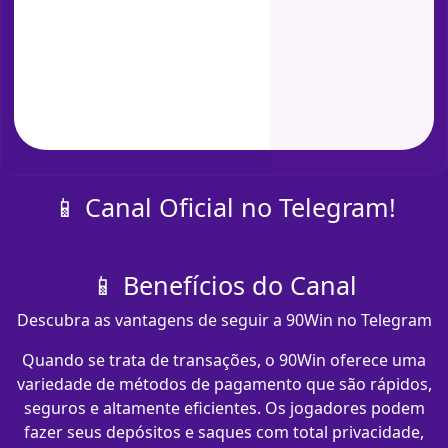
📱 Canal Oficial no Telegram!
📱 Benefícios do Canal
Descubra as vantagens de seguir a 90Win no Telegram
Quando se trata de transações, o 90Win oferece uma
variedade de métodos de pagamento que são rápidos,
seguros e altamente eficientes. Os jogadores podem
fazer seus depósitos e saques com total privacidade,