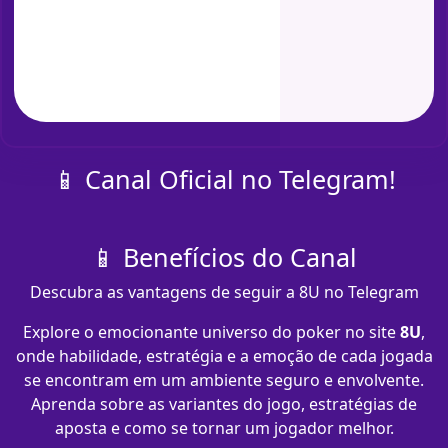
📱 Canal Oficial no Telegram!
📱 Benefícios do Canal
Descubra as vantagens de seguir a 8U no Telegram
Explore o emocionante universo do poker no site
8U
,
onde habilidade, estratégia e a emoção de cada jogada
se encontram em um ambiente seguro e envolvente.
Aprenda sobre as variantes do jogo, estratégias de
aposta e como se tornar um jogador melhor.