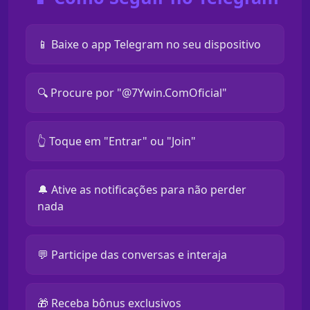
📱 Baixe o app Telegram no seu dispositivo
🔍 Procure por "@7Ywin.ComOficial"
👆 Toque em "Entrar" ou "Join"
🔔 Ative as notificações para não perder
nada
💬 Participe das conversas e interaja
🎁 Receba bônus exclusivos