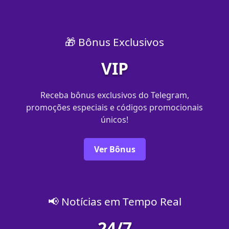
🎁 Bônus Exclusivos
VIP
Receba bônus exclusivos do Telegram,
promoções especiais e códigos promocionais
únicos!
Ver Bônus
📢 Notícias em Tempo Real
24/7