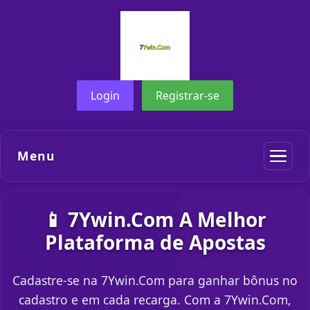
Login
Registrar-se
Menu
📱 7Ywin.Com A Melhor
Plataforma de Apostas
Cadastre-se na 7Ywin.Com para ganhar bônus no
cadastro e em cada recarga. Com a 7Ywin.Com,