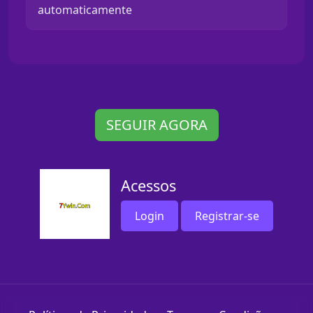
automaticamente
SEGUIR AGORA
Acessos
Login
Registrar-se