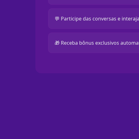
💬 Participe das conversas e interaj
🎁 Receba bônus exclusivos autom