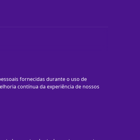
pessoais fornecidas durante o uso de
elhoria contínua da experiência de nossos