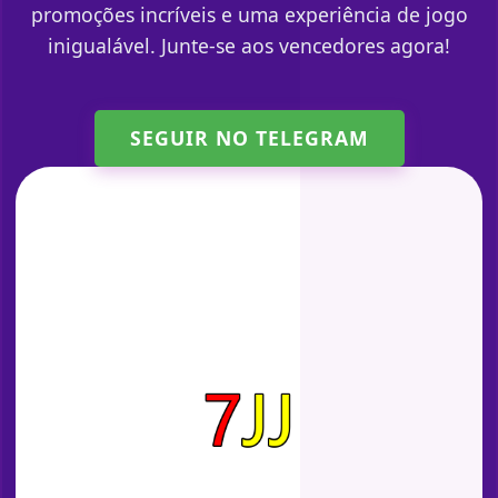
promoções incríveis e uma experiência de jogo
inigualável. Junte-se aos vencedores agora!
SEGUIR NO TELEGRAM