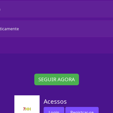
a
aticamente
SEGUIR AGORA
Acessos
Login
Registrar-se