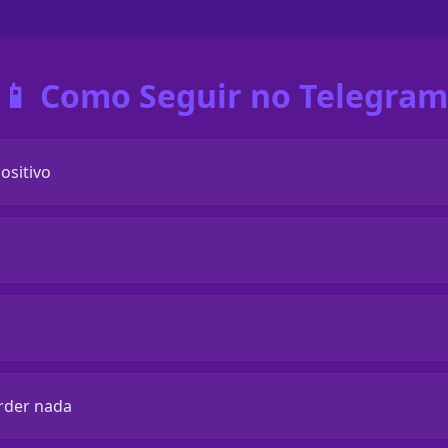
📱 Como Seguir no Telegram
ositivo
erder nada