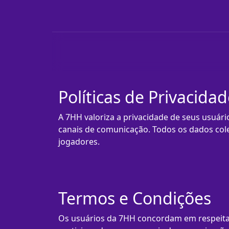
Políticas de Privacida
A 7HH valoriza a privacidade de seus usuá
canais de comunicação. Todos os dados cole
jogadores.
Termos e Condições
Os usuários da 7HH concordam em respeitar 