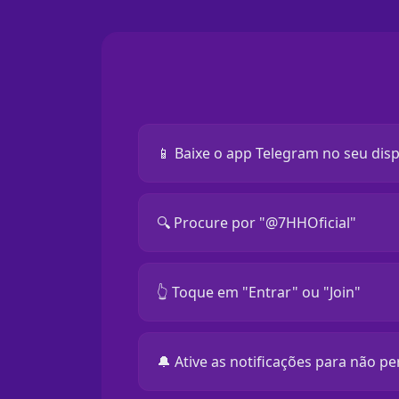
📱 Baixe o app Telegram no seu disp
🔍 Procure por "@7HHOficial"
👆 Toque em "Entrar" ou "Join"
🔔 Ative as notificações para não p