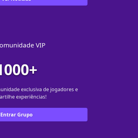
Comunidade VIP
1000+
unidade exclusiva de jogadores e
rtilhe experiências!
Entrar Grupo