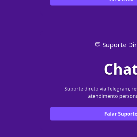
💬 Suporte Di
Cha
Suporte direto via Telegram, r
atendimento persona
Falar Suport