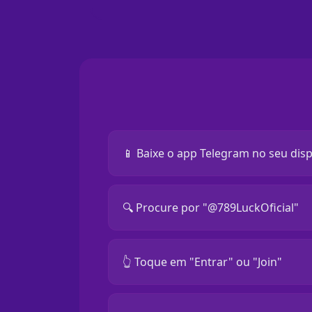
📱 Baixe o app Telegram no seu disp
🔍 Procure por "@789LuckOficial"
👆 Toque em "Entrar" ou "Join"