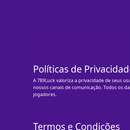
Políticas de Privacida
A 789Luck valoriza a privacidade de seus u
nossos canais de comunicação. Todos os dad
jogadores.
Termos e Condições