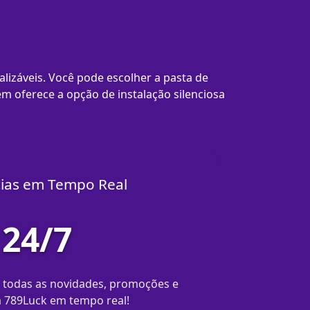
lizáveis. Você pode escolher a pasta de
ém oferece a opção de instalação silenciosa
cias em Tempo Real
24/7
e todas as novidades, promoções e
a 789Luck em tempo real!