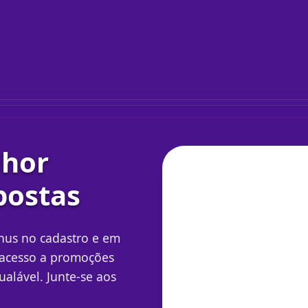
lhor
postas
nus no cadastro e em
 acesso a promoções
ualável. Junte-se aos