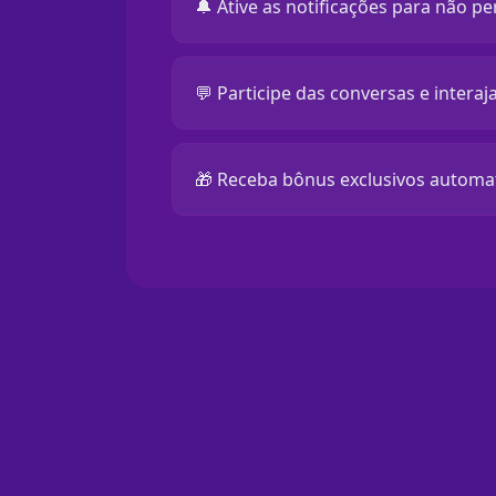
🔔 Ative as notificações para não p
💬 Participe das conversas e interaj
🎁 Receba bônus exclusivos autom