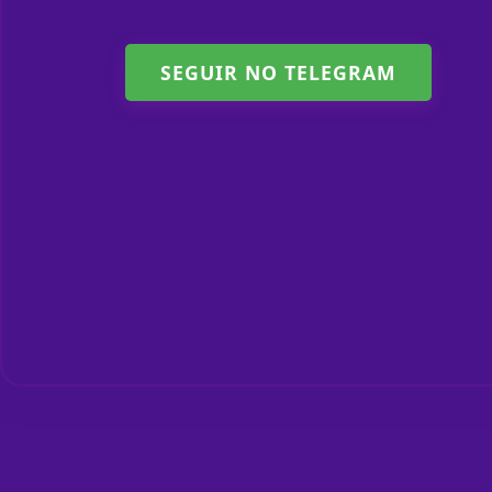
SEGUIR NO TELEGRAM