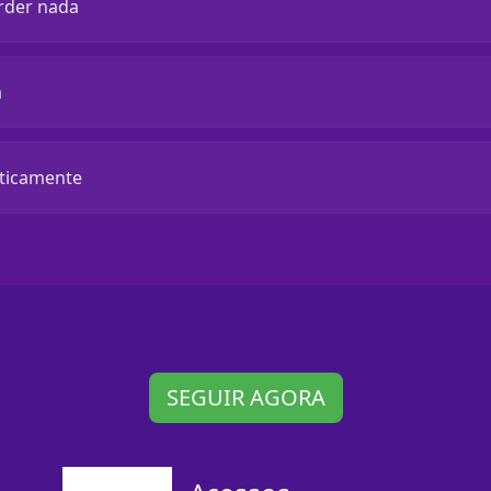
erder nada
a
aticamente
SEGUIR AGORA