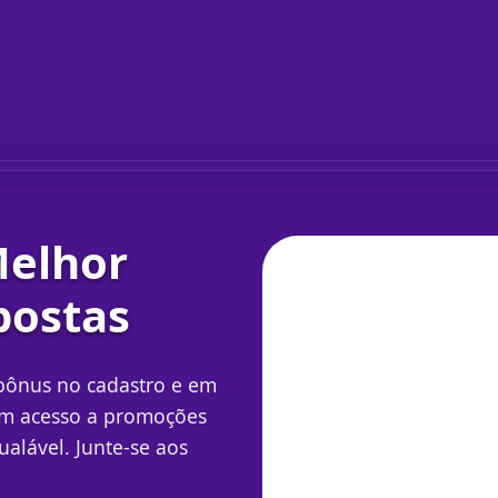
Melhor
postas
bônus no cadastro e em
em acesso a promoções
ualável. Junte-se aos