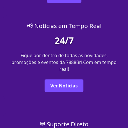
📢 Notícias em Tempo Real
24/7
Fique por dentro de todas as novidades,
promoções e eventos da 7888Brl.Com em tempo
real!
Ver Notícias
💬 Suporte Direto