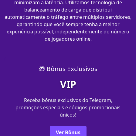
minimizam a latência. Utilizamos tecnologia de
balanceamento de carga que distribui
automaticamente o tráfego entre múltiplos servidores,
garantindo que você sempre tenha a melhor
experiência possível, independentemente do número
de jogadores online.
🎁 Bônus Exclusivos
VIP
Receba bônus exclusivos do Telegram,
promoções especiais e códigos promocionais
únicos!
Ver Bônus