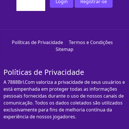
Login
Registrar-se
Políticas de Privacidade
Termos e Condições
Sitemap
Políticas de Privacidade
A 7888Brl.Com valoriza a privacidade de seus usuários e
está empenhada em proteger todas as informações
pessoais fornecidas durante o uso de nossos canais de
comunicação. Todos os dados coletados são utilizados
exclusivamente para fins de melhoria contínua da
experiência de nossos jogadores.