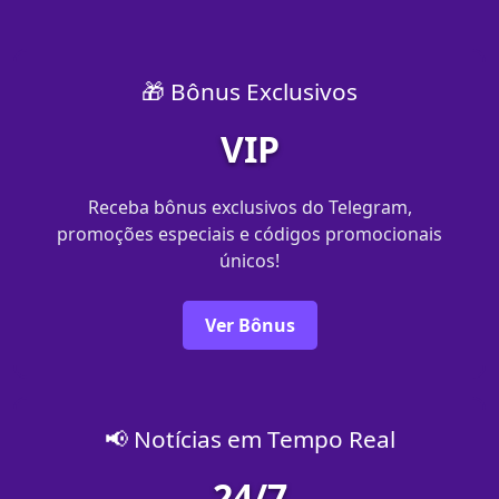
🎁 Bônus Exclusivos
VIP
Receba bônus exclusivos do Telegram,
promoções especiais e códigos promocionais
únicos!
Ver Bônus
📢 Notícias em Tempo Real
24/7