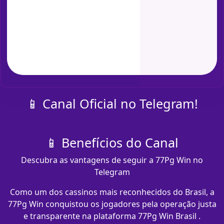
📱 Canal Oficial no Telegram!
📱 Benefícios do Canal
Descubra as vantagens de seguir a 77Pg Win no
Telegram
Como um dos cassinos mais reconhecidos do Brasil, a
77Pg Win conquistou os jogadores pela operação justa
e transparente na plataforma 77Pg Win Brasil .