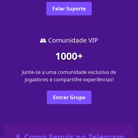
Falar Suporte
👥 Comunidade VIP
1000+
Junte-se a uma comunidade exclusiva de
jogadores e compartilhe experiências!
Entrar Grupo
📱 Como Seguir no Telegram