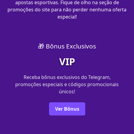
apostas esportivas. Fique de olho na seção de
promoções do site para não perder nenhuma oferta
especial!
🎁 Bônus Exclusivos
VIP
Receba bônus exclusivos do Telegram,
promoções especiais e códigos promocionais
únicos!
Ver Bônus