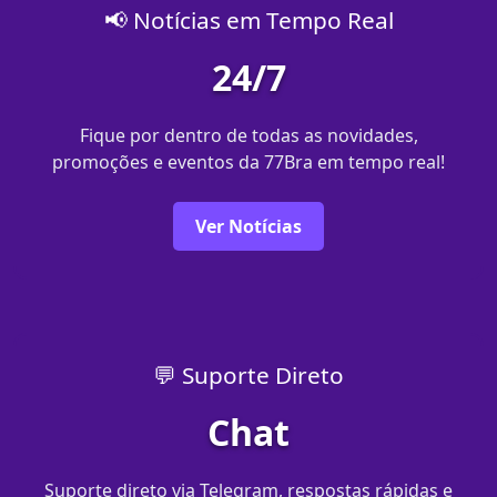
📢 Notícias em Tempo Real
24/7
Fique por dentro de todas as novidades,
promoções e eventos da 77Bra em tempo real!
Ver Notícias
💬 Suporte Direto
Chat
Suporte direto via Telegram, respostas rápidas e