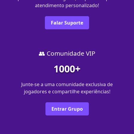
atendimento personalizado!
Falar Suporte
👥 Comunidade VIP
1000+
Junte-se a uma comunidade exclusiva de
jogadores e compartilhe experiências!
Entrar Grupo