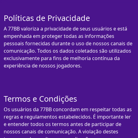
Políticas de Privacidade
A 77BB valoriza a privacidade de seus usuários e está
empenhada em proteger todas as informações
pessoais fornecidas durante o uso de nossos canais de
comunicação. Todos os dados coletados são utilizados
exclusivamente para fins de melhoria contínua da
experiência de nossos jogadores.
Termos e Condições
Os usuários da 77BB concordam em respeitar todas as
regras e regulamentos estabelecidos. É importante ler
e entender todos os termos antes de participar de
nossos canais de comunicação. A violação destes