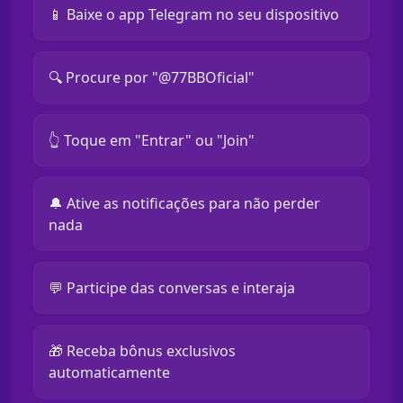
📱 Baixe o app Telegram no seu dispositivo
🔍 Procure por "@77BBOficial"
👆 Toque em "Entrar" ou "Join"
🔔 Ative as notificações para não perder
nada
💬 Participe das conversas e interaja
🎁 Receba bônus exclusivos
automaticamente