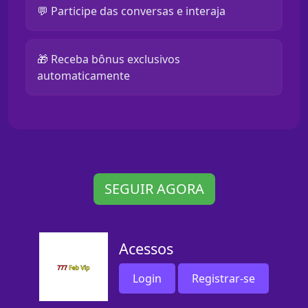
💬 Participe das conversas e interaja
🎁 Receba bônus exclusivos
automaticamente
SEGUIR AGORA
Acessos
Login
Registrar-se