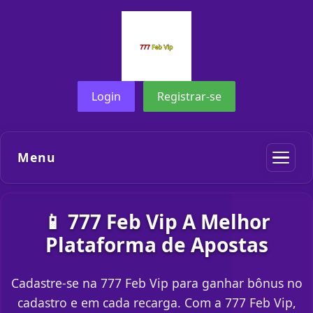
Login
Registrar-se
Menu
📱 777 Feb Vip A Melhor
Plataforma de Apostas
Cadastre-se na 777 Feb Vip para ganhar bônus no
cadastro e em cada recarga. Com a 777 Feb Vip,