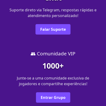
Suporte direto via Telegram, respostas rápidas e
atendimento personalizado!
Falar Suporte
👥 Comunidade VIP
1000+
Junte-se a uma comunidade exclusiva de
jogadores e compartilhe experiências!
Entrar Grupo