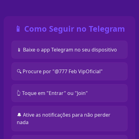
📱 Como Seguir no Telegram
📱 Baixe o app Telegram no seu dispositivo
🔍 Procure por "@777 Feb VipOficial"
👆 Toque em "Entrar" ou "Join"
🔔 Ative as notificações para não perder
nada