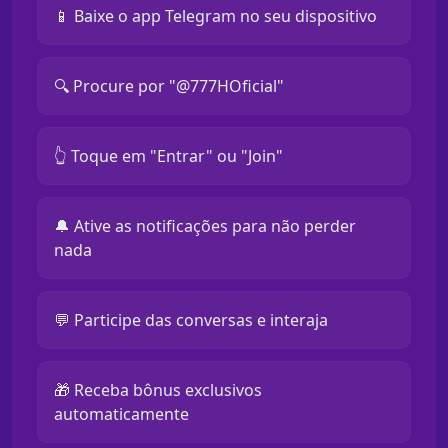
📱 Baixe o app Telegram no seu dispositivo
🔍 Procure por "@777HOficial"
👆 Toque em "Entrar" ou "Join"
🔔 Ative as notificações para não perder
nada
💬 Participe das conversas e interaja
🎁 Receba bônus exclusivos
automaticamente