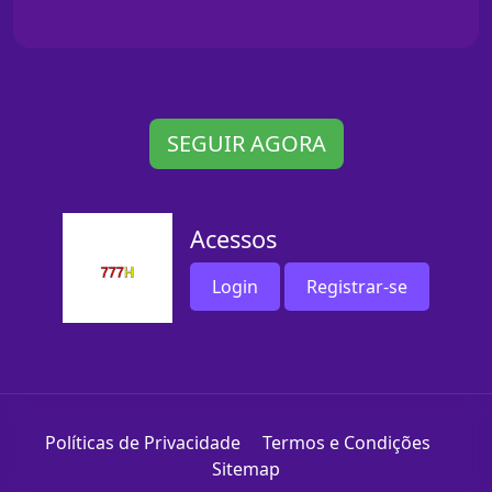
SEGUIR AGORA
Acessos
Login
Registrar-se
Políticas de Privacidade
Termos e Condições
Sitemap