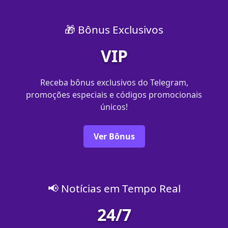
🎁 Bônus Exclusivos
VIP
Receba bônus exclusivos do Telegram,
promoções especiais e códigos promocionais
únicos!
Ver Bônus
📢 Notícias em Tempo Real
24/7