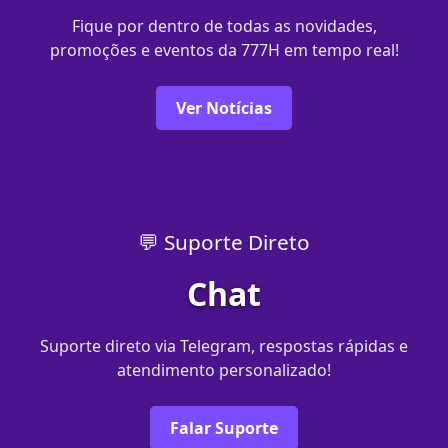
Fique por dentro de todas as novidades,
promoções e eventos da 777H em tempo real!
Ver Notícias
💬 Suporte Direto
Chat
Suporte direto via Telegram, respostas rápidas e
atendimento personalizado!
Falar Suporte