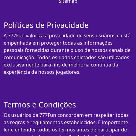
Sitemap
Políticas de Privacidade
A 777Fun valoriza a privacidade de seus usuários e está
empenhada em proteger todas as informações
pessoais fornecidas durante o uso de nossos canais de
comunicação. Todos os dados coletados são utilizados
exclusivamente para fins de melhoria contínua da
experiência de nossos jogadores.
Termos e Condições
Os usuários da 777Fun concordam em respeitar todas
as regras e regulamentos estabelecidos. É importante
ler e entender todos os termos antes de participar de