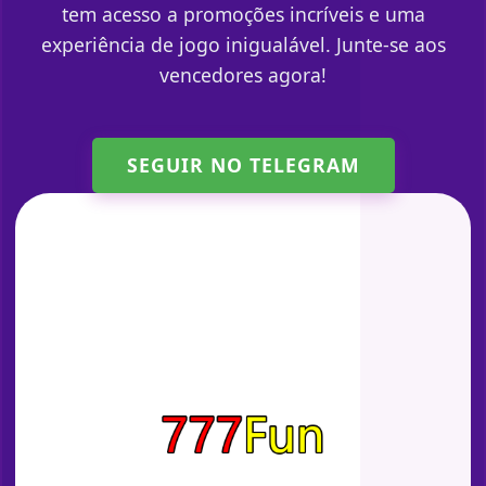
tem acesso a promoções incríveis e uma
experiência de jogo inigualável. Junte-se aos
vencedores agora!
SEGUIR NO TELEGRAM