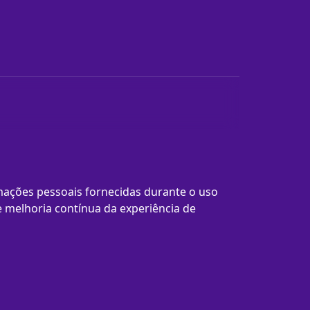
mações pessoais fornecidas durante o uso
e melhoria contínua da experiência de