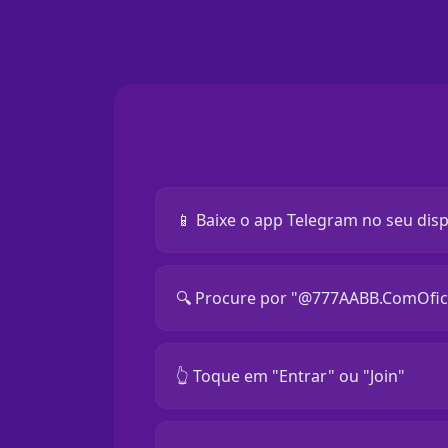
📱 Baixe o app Telegram no seu disp
🔍 Procure por "@777AABB.ComOfici
👆 Toque em "Entrar" ou "Join"