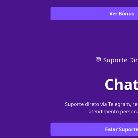
Ver Bônus
💬 Suporte Di
Cha
Suporte direto via Telegram, r
atendimento persona
Falar Suport