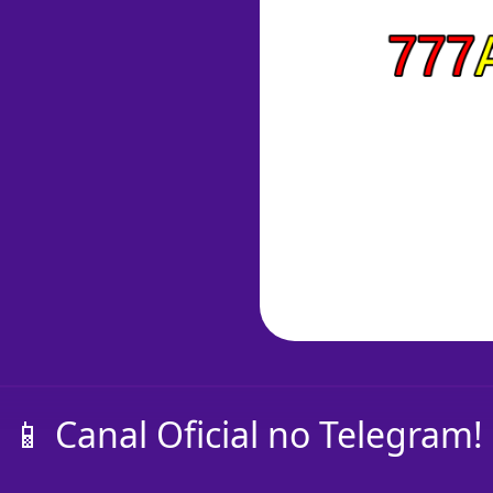
📱 Canal Oficial no Telegram!