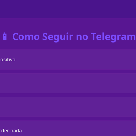
📱 Como Seguir no Telegram
ositivo
erder nada