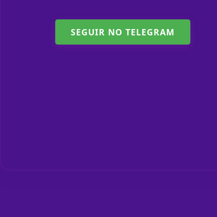
SEGUIR NO TELEGRAM