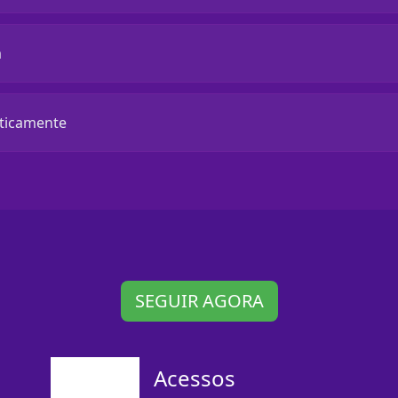
a
aticamente
SEGUIR AGORA
Acessos