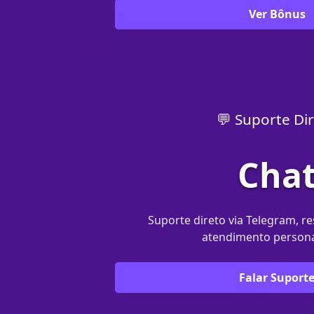
Ver Bônus
💬 Suporte Di
Cha
Suporte direto via Telegram, r
atendimento persona
Falar Suport