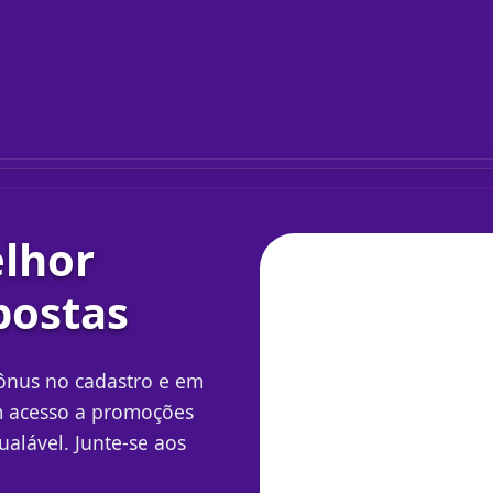
elhor
postas
ônus no cadastro e em
m acesso a promoções
ualável. Junte-se aos