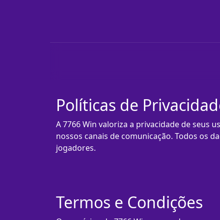
Políticas de Privacida
A 7766 Win valoriza a privacidade de seus 
nossos canais de comunicação. Todos os dad
jogadores.
Termos e Condições