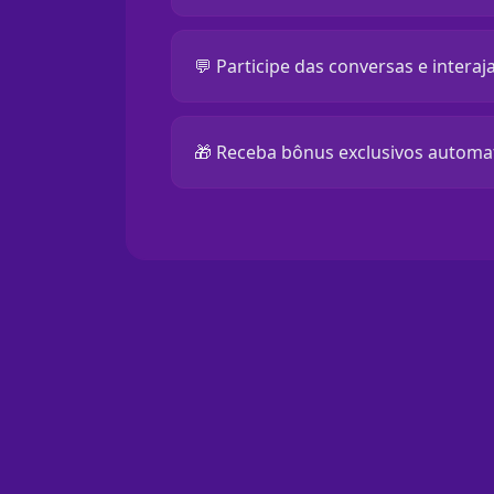
💬 Participe das conversas e interaj
🎁 Receba bônus exclusivos autom