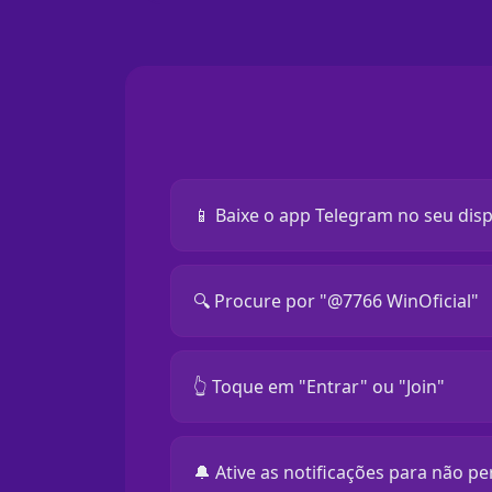
📱 Baixe o app Telegram no seu disp
🔍 Procure por "@7766 WinOficial"
👆 Toque em "Entrar" ou "Join"
🔔 Ative as notificações para não p