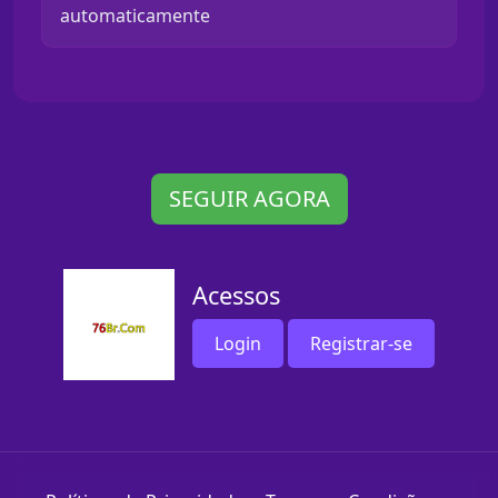
automaticamente
SEGUIR AGORA
Acessos
Login
Registrar-se