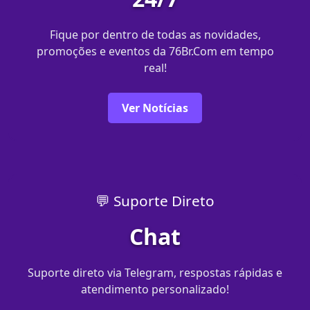
Fique por dentro de todas as novidades,
promoções e eventos da 76Br.Com em tempo
real!
Ver Notícias
💬 Suporte Direto
Chat
Suporte direto via Telegram, respostas rápidas e
atendimento personalizado!