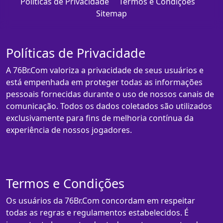
Políticas de Privacidade
Termos e Condições
Sitemap
Políticas de Privacidade
A 76Br.Com valoriza a privacidade de seus usuários e
está empenhada em proteger todas as informações
pessoais fornecidas durante o uso de nossos canais de
comunicação. Todos os dados coletados são utilizados
exclusivamente para fins de melhoria contínua da
experiência de nossos jogadores.
Termos e Condições
Os usuários da 76Br.Com concordam em respeitar
todas as regras e regulamentos estabelecidos. É