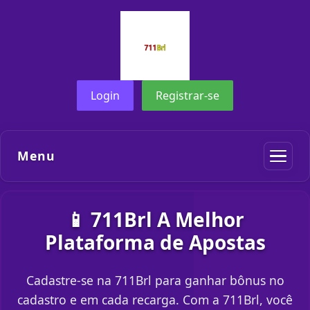
Login
Registrar-se
Menu
📱 711Brl A Melhor
Plataforma de Apostas
Cadastre-se na 711Brl para ganhar bônus no
cadastro e em cada recarga. Com a 711Brl, você