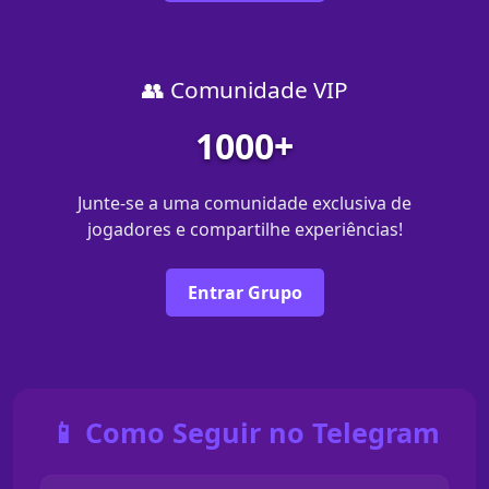
👥 Comunidade VIP
1000+
Junte-se a uma comunidade exclusiva de
jogadores e compartilhe experiências!
Entrar Grupo
📱 Como Seguir no Telegram