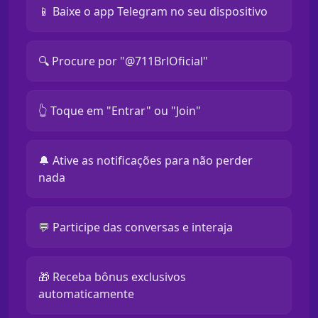
📱 Baixe o app Telegram no seu dispositivo
🔍 Procure por "@711BrlOficial"
👆 Toque em "Entrar" ou "Join"
🔔 Ative as notificações para não perder
nada
💬 Participe das conversas e interaja
🎁 Receba bônus exclusivos
automaticamente