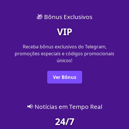
🎁 Bônus Exclusivos
VIP
Receba bônus exclusivos do Telegram,
promoções especiais e códigos promocionais
únicos!
Ver Bônus
📢 Notícias em Tempo Real
24/7