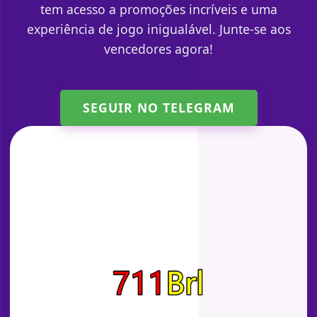
tem acesso a promoções incríveis e uma
experiência de jogo inigualável. Junte-se aos
vencedores agora!
SEGUIR NO TELEGRAM