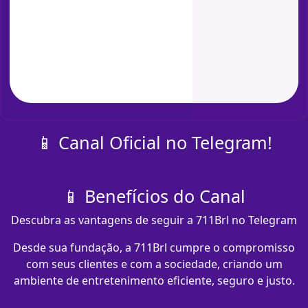
📱 Canal Oficial no Telegram!
📱 Benefícios do Canal
Descubra as vantagens de seguir a 711Brl no Telegram
Desde sua fundação, a 711Brl cumpre o compromisso
com seus clientes e com a sociedade, criando um
ambiente de entretenimento eficiente, seguro e justo.