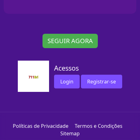
SEGUIR AGORA
Acessos
Login
Registrar-se
Políticas de Privacidade
Termos e Condições
Sitemap