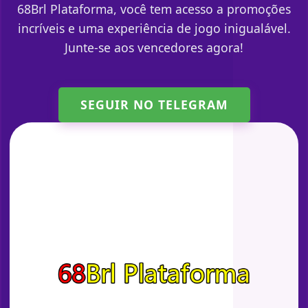
68Brl Plataforma, você tem acesso a promoções
incríveis e uma experiência de jogo inigualável.
Junte-se aos vencedores agora!
SEGUIR NO TELEGRAM