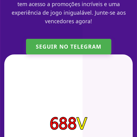
tem acesso a promoções incríveis e uma
experiência de jogo inigualável. Junte-se aos
vencedores agora!
SEGUIR NO TELEGRAM