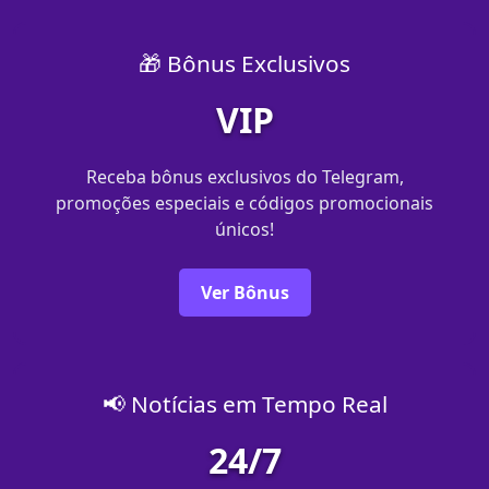
🎁 Bônus Exclusivos
VIP
Receba bônus exclusivos do Telegram,
promoções especiais e códigos promocionais
únicos!
Ver Bônus
📢 Notícias em Tempo Real
24/7