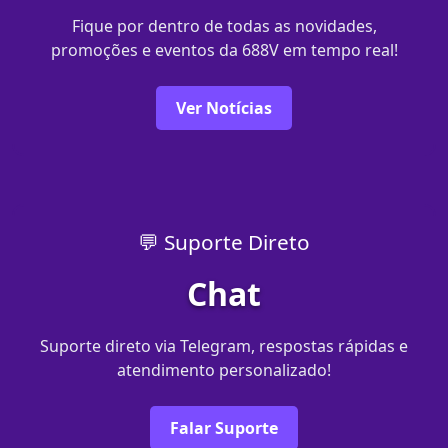
Fique por dentro de todas as novidades,
promoções e eventos da 688V em tempo real!
Ver Notícias
💬 Suporte Direto
Chat
Suporte direto via Telegram, respostas rápidas e
atendimento personalizado!
Falar Suporte