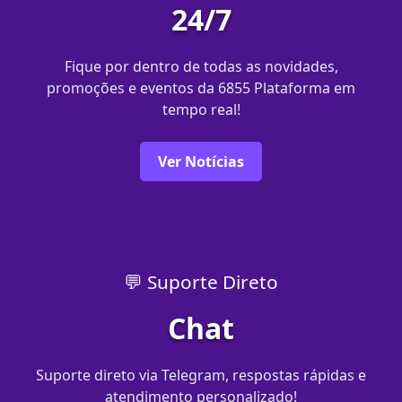
24/7
Fique por dentro de todas as novidades,
promoções e eventos da 6855 Plataforma em
tempo real!
Ver Notícias
💬 Suporte Direto
Chat
Suporte direto via Telegram, respostas rápidas e
atendimento personalizado!