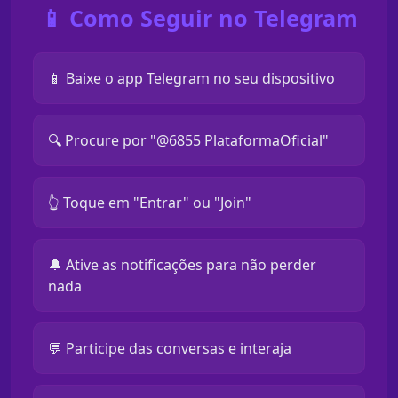
📱 Como Seguir no Telegram
📱 Baixe o app Telegram no seu dispositivo
🔍 Procure por "@6855 PlataformaOficial"
👆 Toque em "Entrar" ou "Join"
🔔 Ative as notificações para não perder
nada
💬 Participe das conversas e interaja