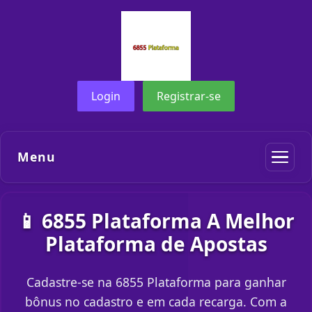
Login
Registrar-se
Menu
📱 6855 Plataforma A Melhor
Plataforma de Apostas
Cadastre-se na 6855 Plataforma para ganhar
bônus no cadastro e em cada recarga. Com a