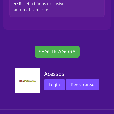
🎁 Receba bônus exclusivos
automaticamente
SEGUIR AGORA
Acessos
Login
Registrar-se