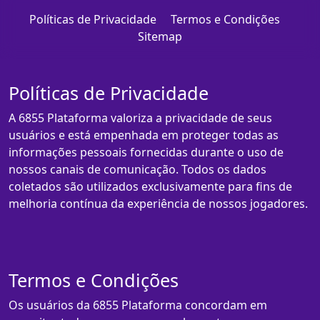
Políticas de Privacidade
Termos e Condições
Sitemap
Políticas de Privacidade
A 6855 Plataforma valoriza a privacidade de seus
usuários e está empenhada em proteger todas as
informações pessoais fornecidas durante o uso de
nossos canais de comunicação. Todos os dados
coletados são utilizados exclusivamente para fins de
melhoria contínua da experiência de nossos jogadores.
Termos e Condições
Os usuários da 6855 Plataforma concordam em