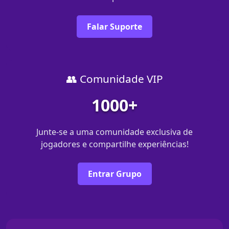
Falar Suporte
👥 Comunidade VIP
1000+
Junte-se a uma comunidade exclusiva de
jogadores e compartilhe experiências!
Entrar Grupo