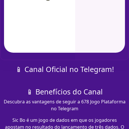
📱 Canal Oficial no Telegram!
📱 Benefícios do Canal
Descubra as vantagens de seguir a 678 Jogo Plataforma
no Telegram
Sic Bo é um jogo de dados em que os jogadores
apostam no resultado do lançamento de três dados. O