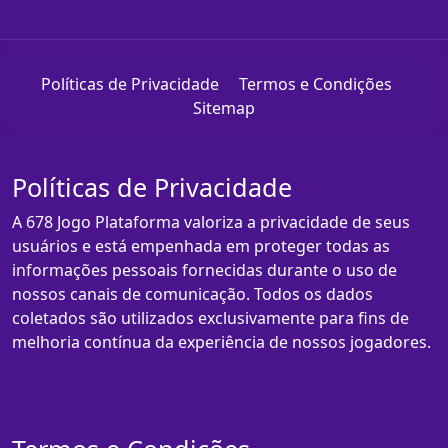
Políticas de Privacidade
Termos e Condições
Sitemap
Políticas de Privacidade
A 678 Jogo Plataforma valoriza a privacidade de seus
usuários e está empenhada em proteger todas as
informações pessoais fornecidas durante o uso de
nossos canais de comunicação. Todos os dados
coletados são utilizados exclusivamente para fins de
melhoria contínua da experiência de nossos jogadores.