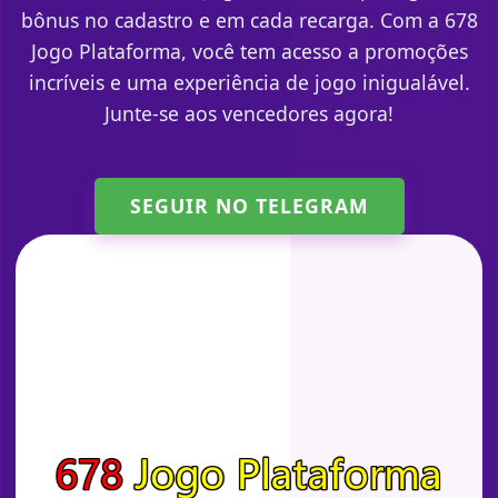
bônus no cadastro e em cada recarga. Com a 678
Jogo Plataforma, você tem acesso a promoções
incríveis e uma experiência de jogo inigualável.
Junte-se aos vencedores agora!
SEGUIR NO TELEGRAM