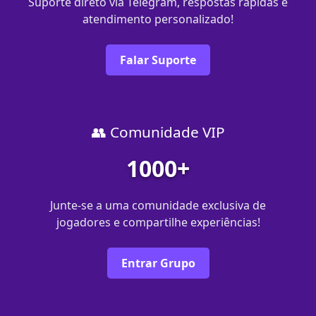
Suporte direto via Telegram, respostas rápidas e
atendimento personalizado!
Falar Suporte
👥 Comunidade VIP
1000+
Junte-se a uma comunidade exclusiva de
jogadores e compartilhe experiências!
Entrar Grupo