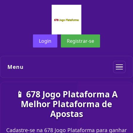
Login
Registrar-se
Menu
📱 678 Jogo Plataforma A
Melhor Plataforma de
Apostas
Cadastre-se na 678 Jogo Plataforma para ganhar