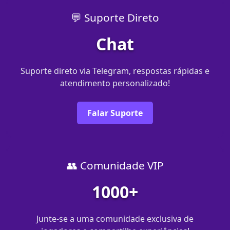
💬 Suporte Direto
Chat
Suporte direto via Telegram, respostas rápidas e
atendimento personalizado!
Falar Suporte
👥 Comunidade VIP
1000+
Junte-se a uma comunidade exclusiva de