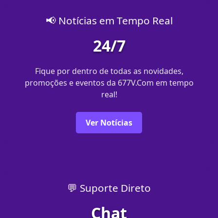
📢 Notícias em Tempo Real
24/7
Fique por dentro de todas as novidades,
promoções e eventos da 677V.Com em tempo
real!
Ver Notícias
💬 Suporte Direto
Chat