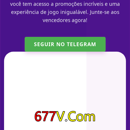
você tem acesso a promoções incríveis e uma
experiência de jogo inigualável. Junte-se aos
vencedores agora!
SEGUIR NO TELEGRAM