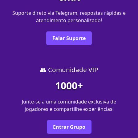
Suporte direto via Telegram, respostas rápidas e
atendimento personalizado!
Falar Suporte
👥 Comunidade VIP
1000+
Junte-se a uma comunidade exclusiva de
jogadores e compartilhe experiências!
Entrar Grupo