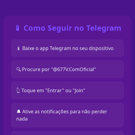
📱 Como Seguir no Telegram
📱 Baixe o app Telegram no seu dispositivo
🔍 Procure por "@677V.ComOficial"
👆 Toque em "Entrar" ou "Join"
🔔 Ative as notificações para não perder
nada