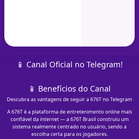
📱 Canal Oficial no Telegram!
📱 Benefícios do Canal
Descubra as vantagens de seguir a 676T no Telegram
A 676T é a plataforma de entretenimento online mais
confiável da internet — a 676T Brasil construiu um
sistema realmente centrado no usuário, sendo a
escolha certa para os jogadores.