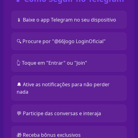
📱 Baixe o app Telegram no seu dispositivo
🔍 Procure por "@66Jogo LoginOficial"
👆 Toque em "Entrar" ou "Join"
🔔 Ative as notificações para não perder
nada
💬 Participe das conversas e interaja
🎁 Receba bônus exclusivos