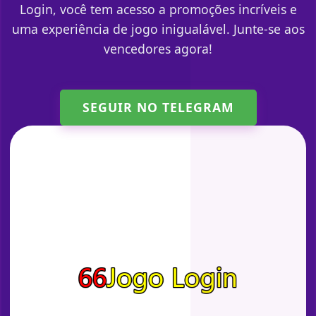
Login, você tem acesso a promoções incríveis e
uma experiência de jogo inigualável. Junte-se aos
vencedores agora!
SEGUIR NO TELEGRAM