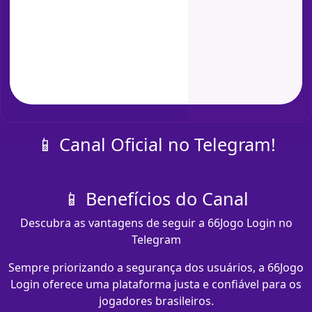
📱 Canal Oficial no Telegram!
📱 Benefícios do Canal
Descubra as vantagens de seguir a 66Jogo Login no
Telegram
Sempre priorizando a segurança dos usuários, a 66Jogo
Login oferece uma plataforma justa e confiável para os
jogadores brasileiros.