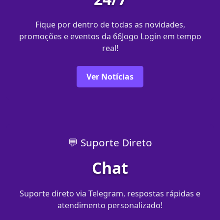
Fique por dentro de todas as novidades,
promoções e eventos da 66Jogo Login em tempo
real!
Ver Notícias
💬 Suporte Direto
Chat
Suporte direto via Telegram, respostas rápidas e
atendimento personalizado!