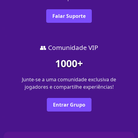
Falar Suporte
👥 Comunidade VIP
1000+
Junte-se a uma comunidade exclusiva de
jogadores e compartilhe experiências!
Entrar Grupo