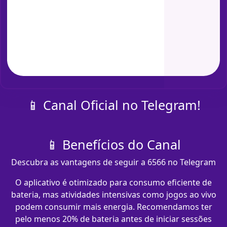
📱 Canal Oficial no Telegram!
📱 Benefícios do Canal
Descubra as vantagens de seguir a 6566 no Telegram
O aplicativo é otimizado para consumo eficiente de
bateria, mas atividades intensivas como jogos ao vivo
podem consumir mais energia. Recomendamos ter
pelo menos 20% de bateria antes de iniciar sessões