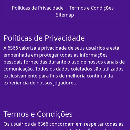
Políticas de Privacidade
Termos e Condições
Sitemap
Políticas de Privacidade
A 6566 valoriza a privacidade de seus usuários e está
empenhada em proteger todas as informações
pessoais fornecidas durante o uso de nossos canais de
comunicação. Todos os dados coletados são utilizados
exclusivamente para fins de melhoria contínua da
experiência de nossos jogadores.
Termos e Condições
Os usuários da 6566 concordam em respeitar todas as