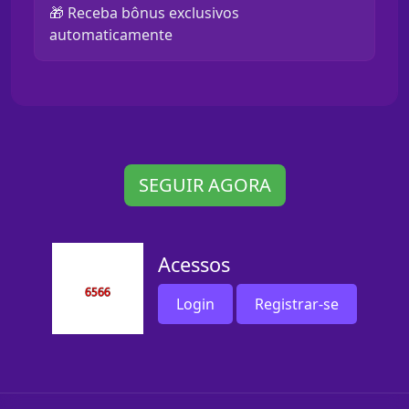
🎁 Receba bônus exclusivos
automaticamente
SEGUIR AGORA
Acessos
Login
Registrar-se