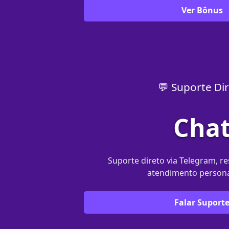
Ver Bônus
💬 Suporte Di
Cha
Suporte direto via Telegram, r
atendimento persona
Falar Suport