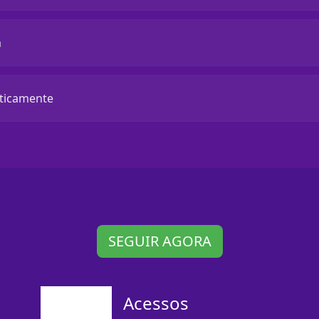
a
aticamente
SEGUIR AGORA
Acessos