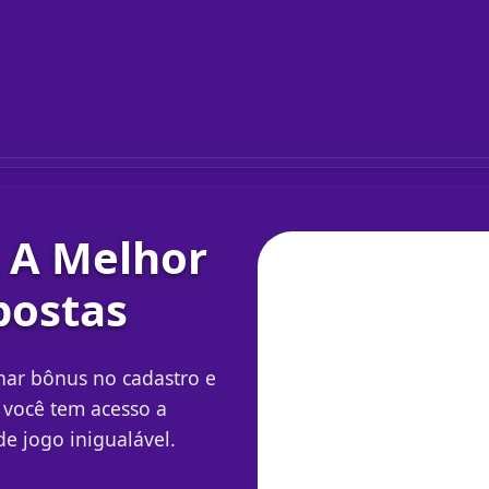
 A Melhor
postas
ar bônus no cadastro e
você tem acesso a
e jogo inigualável.