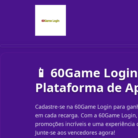
📱 60Game Login
Plataforma de A
Cadastre-se na 60Game Login para ganh
em cada recarga. Com a 60Game Login, 
promoções incríveis e uma experiência d
Junte-se aos vencedores agora!