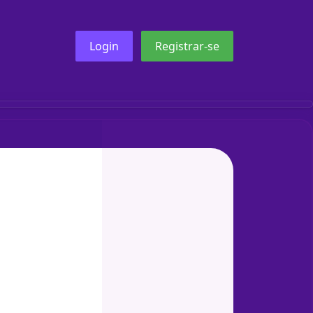
Login
Registrar-se