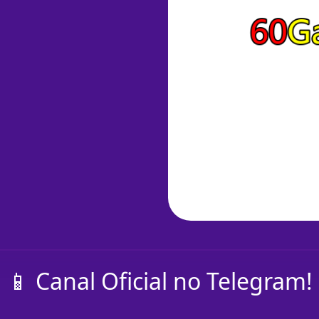
📱 Canal Oficial no Telegram!