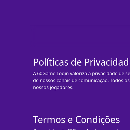
Políticas de Privacida
A 60Game Login valoriza a privacidade de 
de nossos canais de comunicação. Todos os 
nossos jogadores.
Termos e Condições