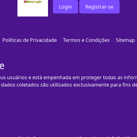
Login
Registrar-se
Políticas de Privacidade
Termos e Condições
Sitemap
de
seus usuários e está empenhada em proteger todas as infor
dados coletados são utilizados exclusivamente para fins d