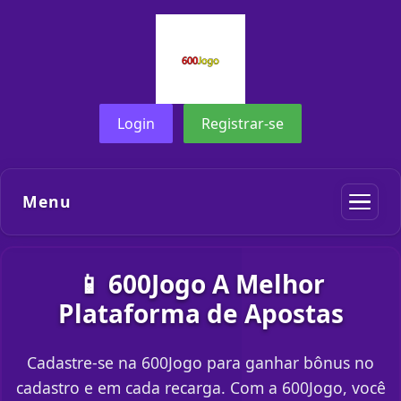
Login
Registrar-se
Menu
📱 600Jogo A Melhor
Plataforma de Apostas
Cadastre-se na 600Jogo para ganhar bônus no
cadastro e em cada recarga. Com a 600Jogo, você