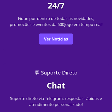
24/7
Fique por dentro de todas as novidades,
promoções e eventos da 600Jogo em tempo real!
Ver Notícias
💬 Suporte Direto
Chat
Suporte direto via Telegram, respostas rápidas e
atendimento personalizado!