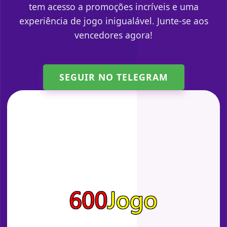
tem acesso a promoções incríveis e uma
experiência de jogo inigualável. Junte-se aos
vencedores agora!
SEGUIR NO TELEGRAM