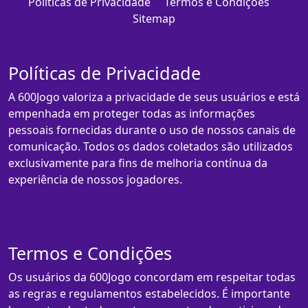
Políticas de Privacidade
Termos e Condições
Sitemap
Políticas de Privacidade
A 600Jogo valoriza a privacidade de seus usuários e está
empenhada em proteger todas as informações
pessoais fornecidas durante o uso de nossos canais de
comunicação. Todos os dados coletados são utilizados
exclusivamente para fins de melhoria contínua da
experiência de nossos jogadores.
Termos e Condições
Os usuários da 600Jogo concordam em respeitar todas
as regras e regulamentos estabelecidos. É importante