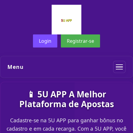
Login
Registrar-se
Menu
📱 5U APP A Melhor
Plataforma de Apostas
Cadastre-se na 5U APP para ganhar bônus no
cadastro e em cada recarga. Com a 5U APP, você