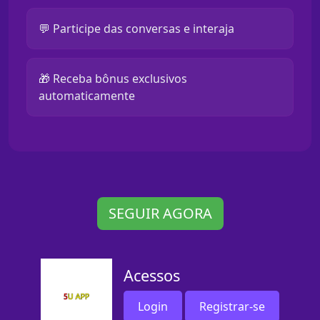
💬 Participe das conversas e interaja
🎁 Receba bônus exclusivos
automaticamente
SEGUIR AGORA
Acessos
Login
Registrar-se