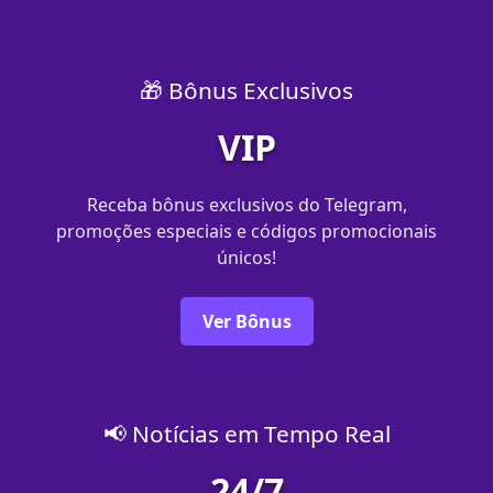
🎁 Bônus Exclusivos
VIP
Receba bônus exclusivos do Telegram,
promoções especiais e códigos promocionais
únicos!
Ver Bônus
📢 Notícias em Tempo Real
24/7