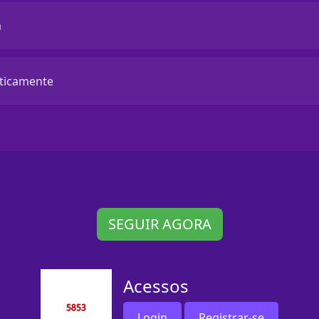
a
aticamente
SEGUIR AGORA
Acessos
Login
Registrar-se