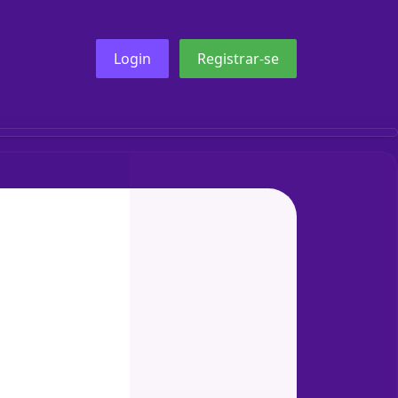
Login
Registrar-se