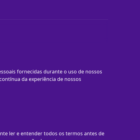
essoais fornecidas durante o uso de nossos
 contínua da experiência de nossos
nte ler e entender todos os termos antes de