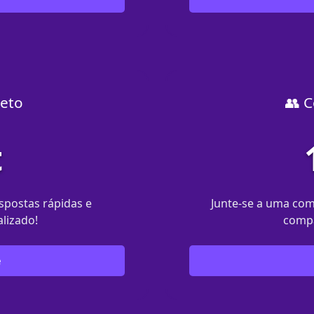
reto
👥 
t
espostas rápidas e
Junte-se a uma com
lizado!
compa
e