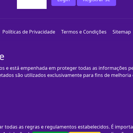
Políticas de Privacidade
Termos e Condições
Sitemap
de
rios e está empenhada em proteger todas as informações p
tados são utilizados exclusivamente para fins de melhoria
 todas as regras e regulamentos estabelecidos. É importa