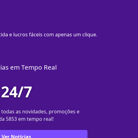
ida e lucros fáceis com apenas um clique.
cias em Tempo Real
24/7
e todas as novidades, promoções e
da 5853 em tempo real!
Ver Notícias