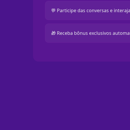
💬 Participe das conversas e interaj
🎁 Receba bônus exclusivos autom