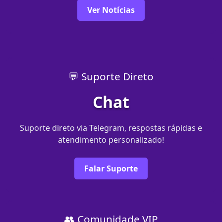
Ver Notícias
💬 Suporte Direto
Chat
Suporte direto via Telegram, respostas rápidas e
atendimento personalizado!
Falar Suporte
👥 Comunidade VIP