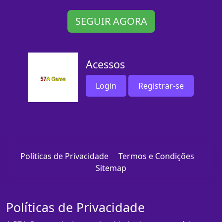
SEGUIR AGORA
Acessos
Login
Registrar-se
Políticas de Privacidade
Termos e Condições
Sitemap
Políticas de Privacidade