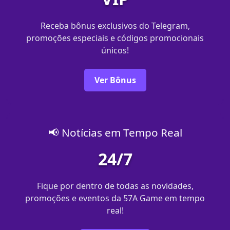
Receba bônus exclusivos do Telegram,
promoções especiais e códigos promocionais
únicos!
Ver Bônus
📢 Notícias em Tempo Real
24/7
Fique por dentro de todas as novidades,
promoções e eventos da 57A Game em tempo
real!