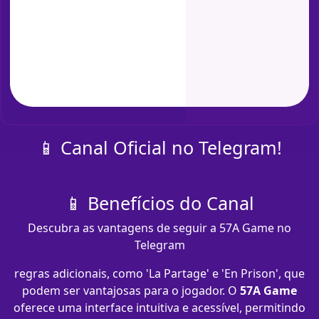
📱 Canal Oficial no Telegram!
📱 Benefícios do Canal
Descubra as vantagens de seguir a 57A Game no
Telegram
regras adicionais, como 'La Partage' e 'En Prison', que
podem ser vantajosas para o jogador. O
57A Game
oferece uma interface intuitiva e acessível, permitindo