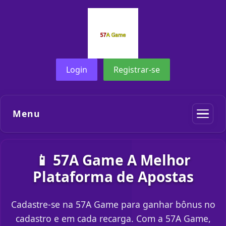
Login
Registrar-se
Menu
📱 57A Game A Melhor
Plataforma de Apostas
Cadastre-se na 57A Game para ganhar bônus no
cadastro e em cada recarga. Com a 57A Game,