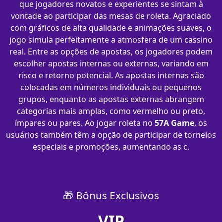
que jogadores novatos e experientes se sintam à
vontade ao participar das mesas de roleta. Agraciado
com gráficos de alta qualidade e animações suaves, o
jogo simula perfeitamente a atmosfera de um cassino
real. Entre as opções de apostas, os jogadores podem
escolher apostas internas ou externas, variando em
risco e retorno potencial. As apostas internas são
colocadas em números individuais ou pequenos
grupos, enquanto as apostas externas abrangem
categorias mais amplas, como vermelho ou preto,
ímpares ou pares. Ao jogar roleta no
57A Game
, os
usuários também têm a opção de participar de torneios
especiais e promoções, aumentando as c.
🎁 Bônus Exclusivos
VIP