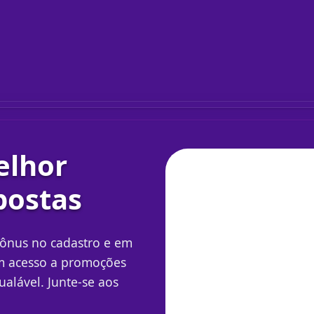
elhor
postas
bônus no cadastro e em
em acesso a promoções
ualável. Junte-se aos