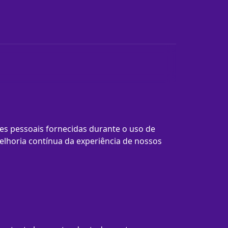
es pessoais fornecidas durante o uso de
elhoria contínua da experiência de nossos