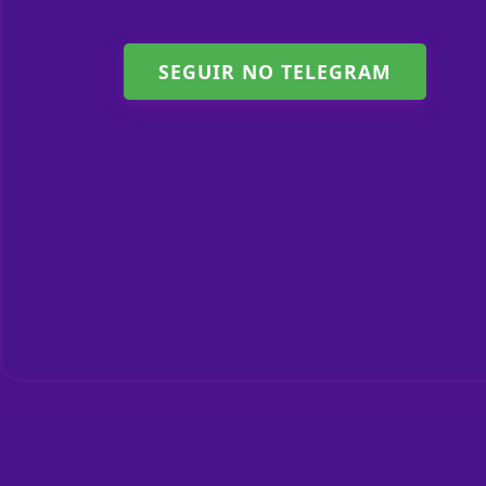
SEGUIR NO TELEGRAM