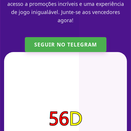
acesso a promoções incríveis e uma experiência
de jogo inigualável. Junte-se aos vencedores
agora!
SEGUIR NO TELEGRAM