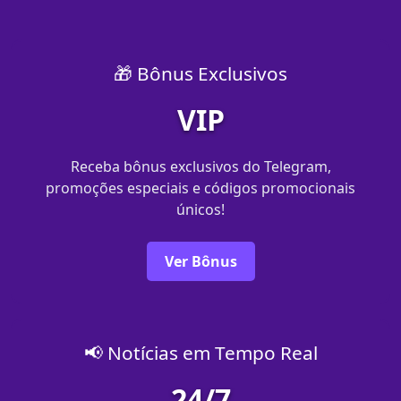
🎁 Bônus Exclusivos
VIP
Receba bônus exclusivos do Telegram,
promoções especiais e códigos promocionais
únicos!
Ver Bônus
📢 Notícias em Tempo Real
24/7