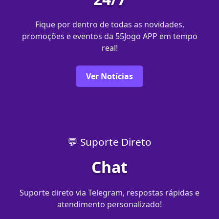
Fique por dentro de todas as novidades,
promoções e eventos da 55Jogo APP em tempo
real!
Ver Notícias
💬 Suporte Direto
Chat
Suporte direto via Telegram, respostas rápidas e
atendimento personalizado!