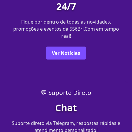
24/7
Fique por dentro de todas as novidades,
promoções e eventos da 556Brl.Com em tempo
real!
Ver Notícias
💬 Suporte Direto
Chat
Suporte direto via Telegram, respostas rápidas e
atendimento personalizado!