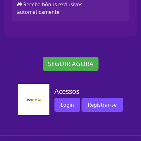
🎁 Receba bônus exclusivos
automaticamente
SEGUIR AGORA
Acessos
Login
Registrar-se