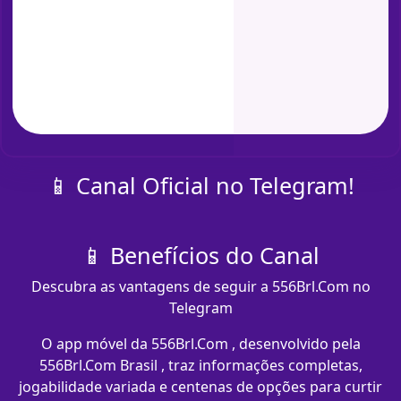
📱 Canal Oficial no Telegram!
📱 Benefícios do Canal
Descubra as vantagens de seguir a 556Brl.Com no
Telegram
O app móvel da 556Brl.Com , desenvolvido pela
556Brl.Com Brasil , traz informações completas,
jogabilidade variada e centenas de opções para curtir