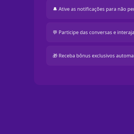
🔔 Ative as notificações para não p
💬 Participe das conversas e interaj
🎁 Receba bônus exclusivos autom