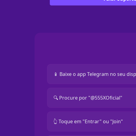
📱 Baixe o app Telegram no seu disp
🔍 Procure por "@555XOficial"
👆 Toque em "Entrar" ou "Join"