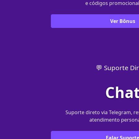
e códigos promocionai
Ver Bônus
💬 Suporte Di
Cha
Suporte direto via Telegram, r
atendimento persona
Falar Suport