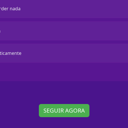
erder nada
a
aticamente
SEGUIR AGORA