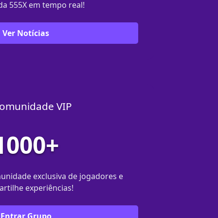
da 555X em tempo real!
Ver Notícias
Comunidade VIP
1000+
unidade exclusiva de jogadores e
rtilhe experiências!
Entrar Grupo