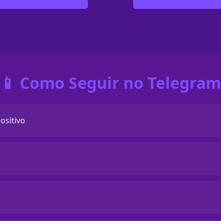
📱 Como Seguir no Telegram
ositivo