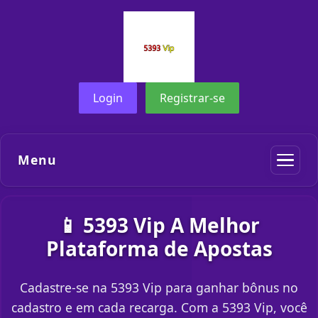
Login
Registrar-se
Menu
📱 5393 Vip A Melhor
Plataforma de Apostas
Cadastre-se na 5393 Vip para ganhar bônus no
cadastro e em cada recarga. Com a 5393 Vip, você