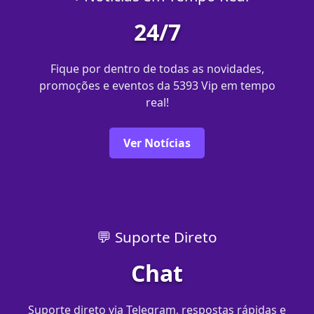
24/7
Fique por dentro de todas as novidades,
promoções e eventos da 5393 Vip em tempo
real!
Ver Notícias
💬 Suporte Direto
Chat
Suporte direto via Telegram, respostas rápidas e