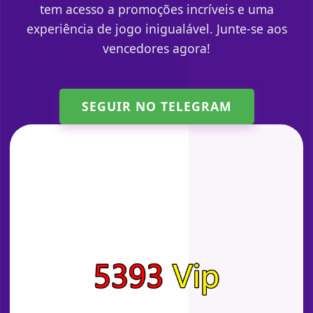
tem acesso a promoções incríveis e uma
experiência de jogo inigualável. Junte-se aos
vencedores agora!
SEGUIR NO TELEGRAM