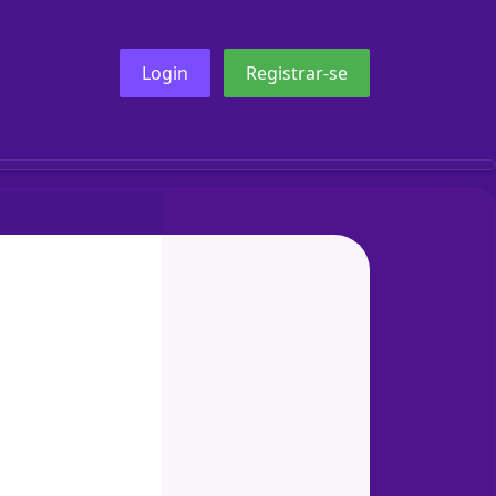
Login
Registrar-se