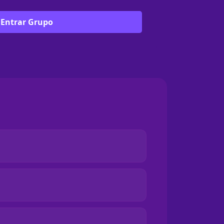
Entrar Grupo