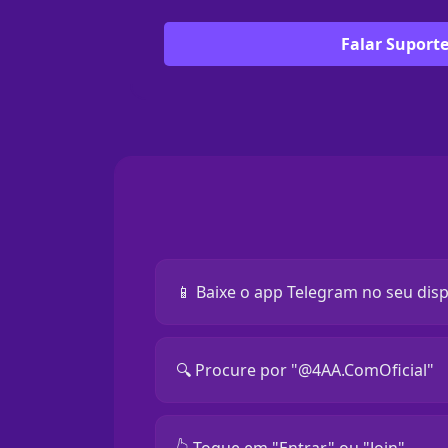
Falar Suport
📱 Baixe o app Telegram no seu disp
🔍 Procure por "@4AA.ComOficial"