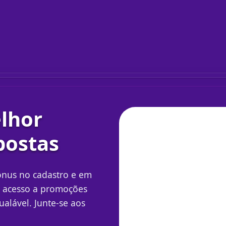
lhor
postas
ônus no cadastro e em
m acesso a promoções
ualável. Junte-se aos