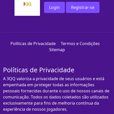
Login
Registrar-se
Políticas de Privacidade
Termos e Condições
Sitemap
Políticas de Privacidade
A 3QQ valoriza a privacidade de seus usuários e está
empenhada em proteger todas as informações
pessoais fornecidas durante o uso de nossos canais de
comunicação. Todos os dados coletados são utilizados
exclusivamente para fins de melhoria contínua da
experiência de nossos jogadores.