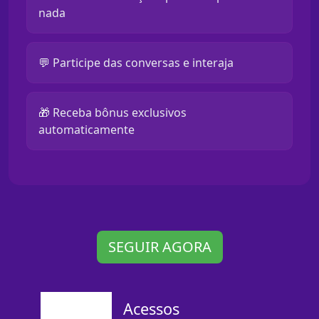
nada
💬 Participe das conversas e interaja
🎁 Receba bônus exclusivos
automaticamente
SEGUIR AGORA
Acessos