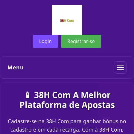
Login
Registrar-se
Menu
📱 38H Com A Melhor
Plataforma de Apostas
Cadastre-se na 38H Com para ganhar bônus no
cadastro e em cada recarga. Com a 38H Com,