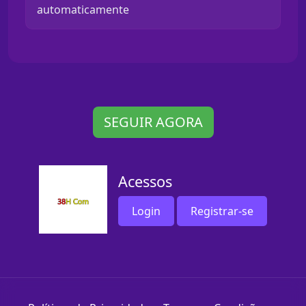
automaticamente
SEGUIR AGORA
Acessos
Login
Registrar-se