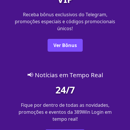
Receba bônus exclusivos do Telegram,
promoções especiais e códigos promocionais
únicos!
Ver Bônus
📢 Notícias em Tempo Real
24/7
Fique por dentro de todas as novidades,
promoções e eventos da 389Win Login em
tempo real!