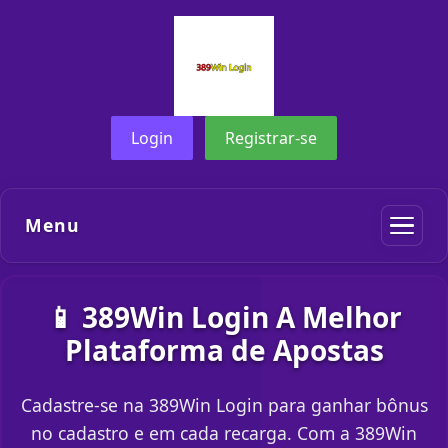
Login
Registrar-se
Menu
📱 389Win Login A Melhor
Plataforma de Apostas
Cadastre-se na 389Win Login para ganhar bônus
no cadastro e em cada recarga. Com a 389Win