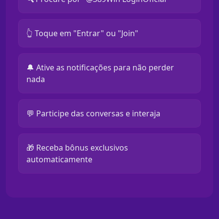
👆 Toque em "Entrar" ou "Join"
🔔 Ative as notificações para não perder
nada
💬 Participe das conversas e interaja
🎁 Receba bônus exclusivos
automaticamente