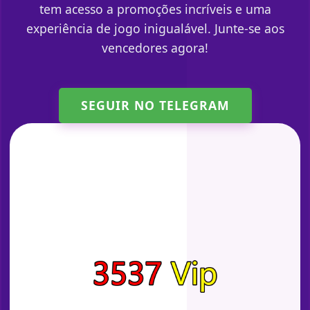
tem acesso a promoções incríveis e uma
experiência de jogo inigualável. Junte-se aos
vencedores agora!
SEGUIR NO TELEGRAM