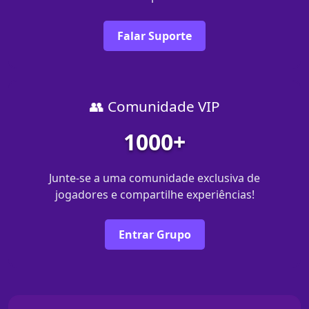
Falar Suporte
👥 Comunidade VIP
1000+
Junte-se a uma comunidade exclusiva de
jogadores e compartilhe experiências!
Entrar Grupo