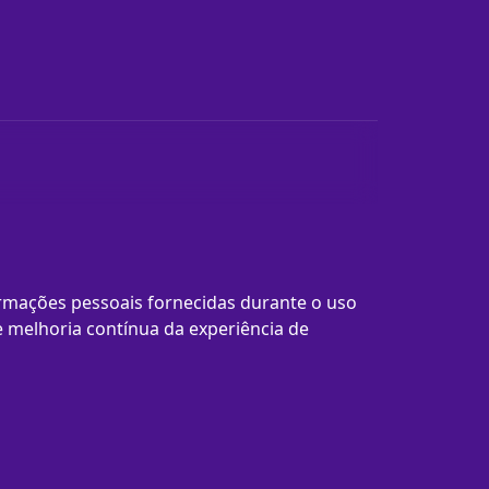
ormações pessoais fornecidas durante o uso
e melhoria contínua da experiência de