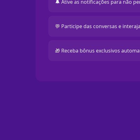
🔔 Ative as notificações para não p
💬 Participe das conversas e interaj
🎁 Receba bônus exclusivos autom