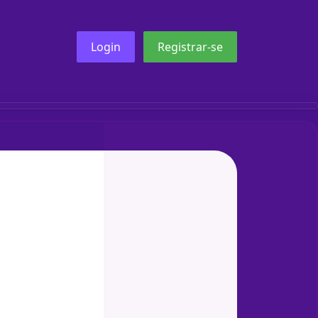
Login
Registrar-se