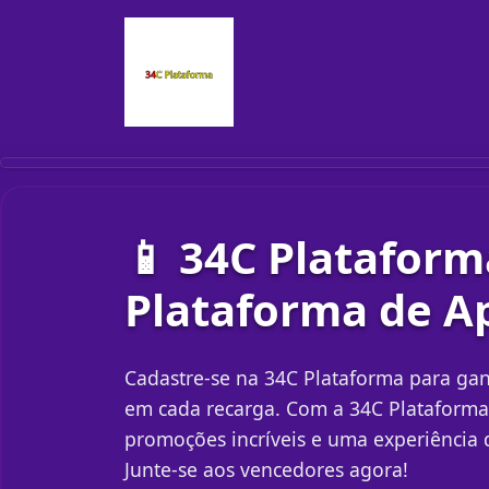
📱 34C Platafor
Plataforma de A
Cadastre-se na 34C Plataforma para ga
em cada recarga. Com a 34C Plataforma
promoções incríveis e uma experiência d
Junte-se aos vencedores agora!