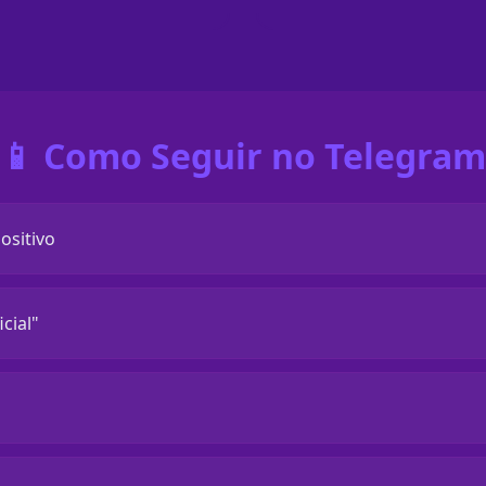
📱 Como Seguir no Telegram
ositivo
cial"