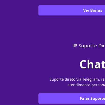
Ver Bônus
💬 Suporte Di
Cha
Suporte direto via Telegram, r
atendimento persona
Falar Suport