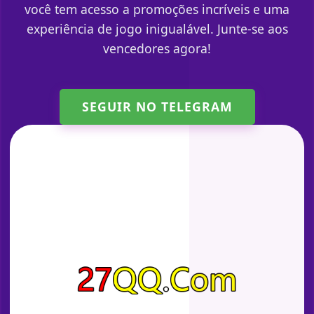
você tem acesso a promoções incríveis e uma
experiência de jogo inigualável. Junte-se aos
vencedores agora!
SEGUIR NO TELEGRAM