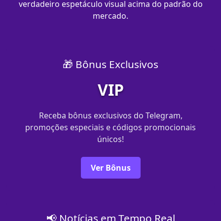
verdadeiro espetáculo visual acima do padrão do
mercado.
🎁 Bônus Exclusivos
VIP
Receba bônus exclusivos do Telegram,
promoções especiais e códigos promocionais
únicos!
Ver Bônus
📢 Notícias em Tempo Real