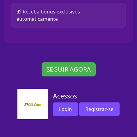
🎁 Receba bônus exclusivos
automaticamente
SEGUIR AGORA
Acessos
Login
Registrar-se