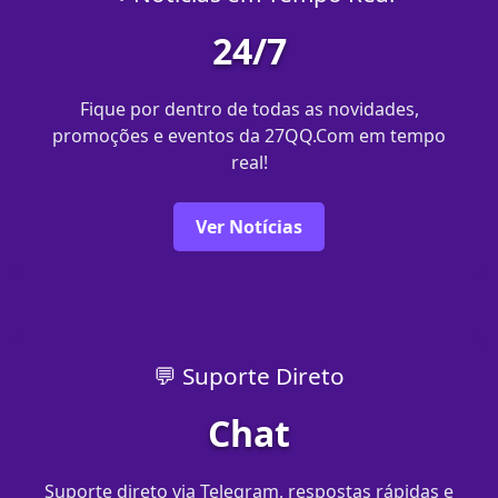
24/7
Fique por dentro de todas as novidades,
promoções e eventos da 27QQ.Com em tempo
real!
Ver Notícias
💬 Suporte Direto
Chat
Suporte direto via Telegram, respostas rápidas e