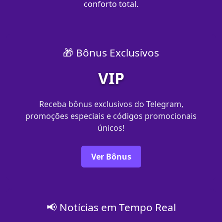
conforto total.
🎁 Bônus Exclusivos
VIP
Receba bônus exclusivos do Telegram,
promoções especiais e códigos promocionais
únicos!
Ver Bônus
📢 Notícias em Tempo Real