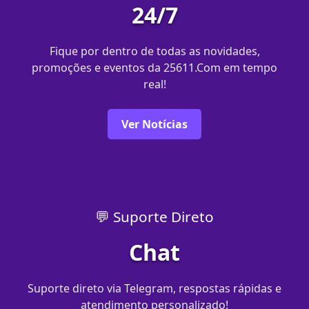
24/7
Fique por dentro de todas as novidades,
promoções e eventos da 25611.Com em tempo
real!
Ver Notícias
💬 Suporte Direto
Chat
Suporte direto via Telegram, respostas rápidas e
atendimento personalizado!